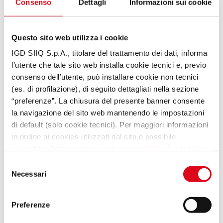
Consenso
Dettagli
Informazioni sui cookie
? Uno scooter YS Pro, 125cc by Gruppo Bientinesi.
? REGOLAMENTO DELL’EVENTO: clicca sul link:
Questo sito web utilizza i cookie
?
regolamento completo
IGD SIIQ S.p.A., titolare del trattamento dei dati, informa
l’utente che tale sito web installa cookie tecnici e, previo
consenso dell’utente, può installare cookie non tecnici
Condividi
(es. di profilazione), di seguito dettagliati nella sezione
“preferenze”. La chiusura del presente banner consente
la navigazione del sito web mantenendo le impostazioni
dal 2 al 24 luglio 2025 - estrazione finale 25 luglio
di default (solo cookie tecnici). Per maggiori informazioni
in ordine ai cookies utilizzati dal sito è possibile
consultare l’
informativa cookies completa
. È possibile,
in ogni momento, gestire le preferenze di seguito
Selezione
mediante il link “rivedi le tue scelte sui cookie” presente
Necessari
del
nel footer.
consenso
Preferenze