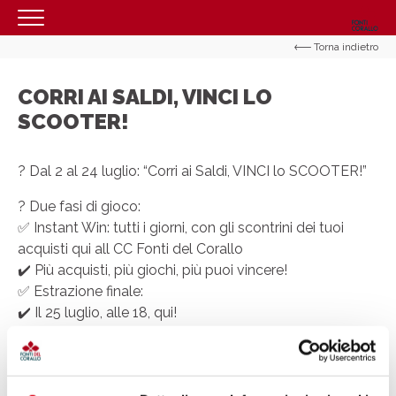
Torna indietro
HOMEPAGE
IL CENTRO
CORRI AI SALDI, VINCI LO
SCOOTER!
ORARI
COME RAGGIUNGERCI
? Dal 2 al 24 luglio: “Corri ai Saldi, VINCI lo SCOOTER!”
PROMOZIONI
? Due fasi di gioco:
NEGOZI
✅ Instant Win: tutti i giorni, con gli scontrini dei tuoi
acquisti qui all CC Fonti del Corallo
EVENTI
✔️ Più acquisti, più giochi, più puoi vincere!
✅ Estrazione finale:
SERVIZI
✔️ Il 25 luglio, alle 18, qui!
CONTATTI
? In palio:
? Tantissimi premi INSTANT WIN.
? Un MAXI premio di 1000€ in Gift Card.