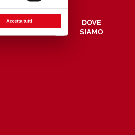
 NOSTRI
DOVE
Accetta tutti
ORARI
SIAMO