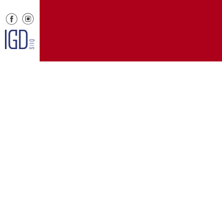
Menu
Informazioni 
Il centro
Contatti
Orari
Informativa pr
Dove siamo
Informativa c
Negozi
Note legali
Eventi
Promozioni
Servizi