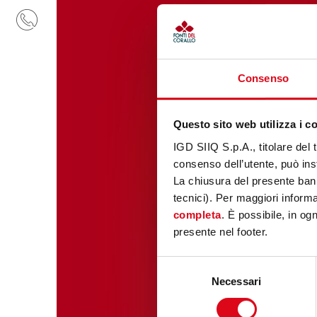
CONTATTI
Consenso
Questo sito web utilizza i c
IGD SIIQ S.p.A., titolare del 
consenso dell’utente, può inst
La chiusura del presente ban
tecnici). Per maggiori informaz
completa
. È possibile, in og
presente nel footer.
Selezione
Necessari
del
consenso