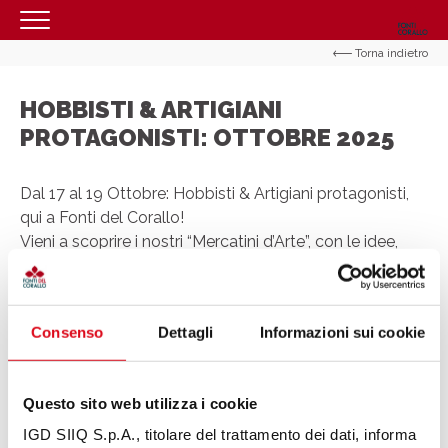
Torna indietro
HOMEPAGE
IL CENTRO
HOBBISTI & ARTIGIANI
PROTAGONISTI: OTTOBRE 2025
ORARI
COME RAGGIUNGERCI
Dal 17 al 19 Ottobre: Hobbisti & Artigiani protagonisti,
PROMOZIONI
qui a Fonti del Corallo!
Vieni a scoprire i nostri “Mercatini d’Arte”, con le idee,
NEGOZI
intuizioni e realizzazioni di svariati artigiani di ogni
settore!
EVENTI
SERVIZI
Consenso
Dettagli
Informazioni sui cookie
Condividi
CONTATTI
Questo sito web utilizza i cookie
IGD SIIQ S.p.A., titolare del trattamento dei dati, informa