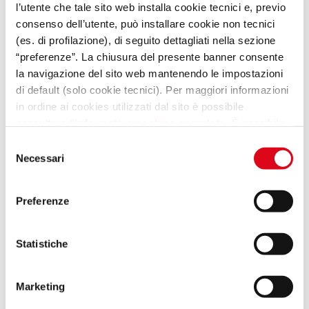
dal 17 al 19 Ottobre 2025
l’utente che tale sito web installa cookie tecnici e, previo
consenso dell’utente, può installare cookie non tecnici
(es. di profilazione), di seguito dettagliati nella sezione
“preferenze”. La chiusura del presente banner consente
la navigazione del sito web mantenendo le impostazioni
di default (solo cookie tecnici). Per maggiori informazioni
in ordine ai cookies utilizzati dal sito è possibile
consultare l’
informativa cookies completa
. È possibile,
in ogni momento, gestire le preferenze di seguito
Selezione
mediante il link “rivedi le tue scelte sui cookie” presente
Necessari
del
nel footer.
consenso
Preferenze
Statistiche
Marketing