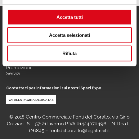
Accetta tutti
Menu
Informazioni utili
Il centro
Contatti
Accetta selezionati
Orari
Informativa privacy
Dove
Informativa cookies
siamo
Note legali
Rifiuta
Negozi
Eventi
Promozioni
Servizi
Contattaci per informazioni sui nostri Spazi Expo
VAI ALLA PAGINA DEDICATA >
© 2018 Centro Commerciale Fonti del Corallo, via Gino
Graziani, 6 – 57121 Livorno P.IVA 01424070496 – N. Rea LI-
126845 – fontidelcorallo@legalmail.it.