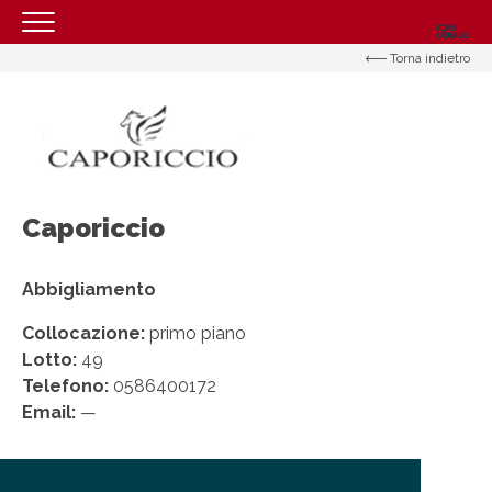
Torna indietro
HOMEPAGE
IL CENTRO
ORARI
COME RAGGIUNGERCI
Caporiccio
PROMOZIONI
NEGOZI
Abbigliamento
EVENTI
Collocazione:
primo piano
Lotto:
49
SERVIZI
Telefono:
0586400172
CONTATTI
Email:
—