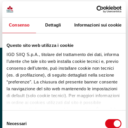
SEGUICI SU
Consenso
Dettagli
Informazioni sui cookie
Questo sito web utilizza i cookie
IGD SIIQ S.p.A., titolare del trattamento dei dati, informa
l’utente che tale sito web installa cookie tecnici e, previo
consenso dell’utente, può installare cookie non tecnici
(es. di profilazione), di seguito dettagliati nella sezione
“preferenze”. La chiusura del presente banner consente
la navigazione del sito web mantenendo le impostazioni
di default (solo cookie tecnici). Per maggiori informazioni
in ordine ai cookies utilizzati dal sito è possibile
consultare l’
informativa cookies completa
. È possibile,
in ogni momento, gestire le preferenze di seguito
Selezione
mediante il link “rivedi le tue scelte sui cookie” presente
Necessari
del