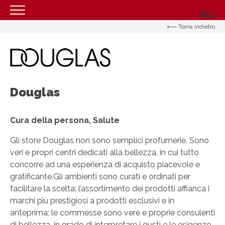
Torna indietro
HOMEPAGE
IL CENTRO
ORARI
Douglas
COME RAGGIUNGERCI
PROMOZIONI
Cura della persona, Salute
NEGOZI
Gli store Douglas non sono semplici profumerie. Sono
EVENTI
veri e propri centri dedicati alla bellezza, in cui tutto
concorre ad una esperienza di acquisto piacevole e
SERVIZI
gratificante.Gli ambienti sono curati e ordinati per
CONTATTI
facilitare la scelta: l’assortimento dei prodotti affianca i
marchi più prestigiosi a prodotti esclusivi e in
anteprima; le commesse sono vere e proprie consulenti
di bellezza, in grado di interpretare i gusti e le esigenze