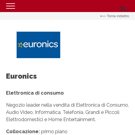
Torna indietro
HOMEPAGE
IL CENTRO
ORARI
COME RAGGIUNGERCI
PROMOZIONI
Euronics
NEGOZI
EVENTI
Elettronica di consumo
SERVIZI
Negozio leader nella vendita di Elettronica di Consumo,
CONTATTI
Audio Video, Informatica, Telefonia, Grandi e Piccoli
Elettrodomestici e Home Entertainment.
Collocazione:
primo piano