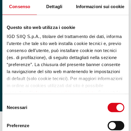
Consenso
Dettagli
Informazioni sui cookie
Questo sito web utilizza i cookie
IGD SIIQ S.p.A., titolare del trattamento dei dati, informa
l’utente che tale sito web installa cookie tecnici e, previo
consenso dell’utente, può installare cookie non tecnici
(es. di profilazione), di seguito dettagliati nella sezione
“preferenze”. La chiusura del presente banner consente
la navigazione del sito web mantenendo le impostazioni
di default (solo cookie tecnici). Per maggiori informazioni
in ordine ai cookies utilizzati dal sito è possibile
consultare l’
informativa cookies completa
. È possibile,
in ogni momento, gestire le preferenze di seguito
Selezione
mediante il link “rivedi le tue scelte sui cookie” presente
Necessari
del
nel footer.
.
consenso
Preferenze