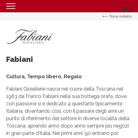
Torna indietro
HOMEPAGE
IL CENTRO
ORARI
COME RAGGIUNGERCI
Fabiani
PROMOZIONI
Cultura, Tempo libero, Regalo
NEGOZI
Fabiani Gioiellerie nasce nel cuore della Toscana nel
EVENTI
1963 da Franco Fabiani nella sua bottega orafa, dove
SERVIZI
con passione si è dedicato a quest’arte tipicamente
Italiana, diventando così, con il passare degli anni un
CONTATTI
punto di riferimento del settore in diverse località della
Toscana, aprendo anno dopo anno sempre più negozi
in gran parte d’Italia. Nei primi anni ’90 entrano poi