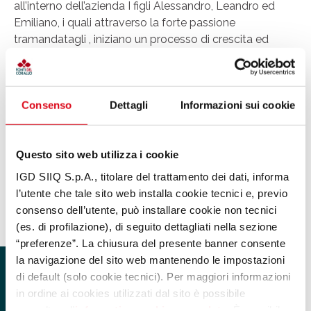
all’interno dell’azienda I figli Alessandro, Leandro ed
Emiliano, i quali attraverso la forte passione
tramandatagli , iniziano un processo di crescita ed
evoluzione aziendale, sia da un punto di vista
industriale che commerciale, che porterà Fabiani
Gioiellerie a gestire una realtà leader in Italia nel campo
Consenso
Dettagli
Informazioni sui cookie
della vendita dei preziosi, senza avere però
abbandonato il genuino approccio artigianale e l’alta
qualità della bottega d’arte.
Questo sito web utilizza i cookie
Collocazione:
primo piano
IGD SIIQ S.p.A., titolare del trattamento dei dati, informa
Lotto:
37
l’utente che tale sito web installa cookie tecnici e, previo
Telefono:
0586 427114
consenso dell’utente, può installare cookie non tecnici
Email:
—
(es. di profilazione), di seguito dettagliati nella sezione
“preferenze”. La chiusura del presente banner consente
la navigazione del sito web mantenendo le impostazioni
di default (solo cookie tecnici). Per maggiori informazioni
in ordine ai cookies utilizzati dal sito è possibile
consultare l’
informativa cookies completa
. È possibile,