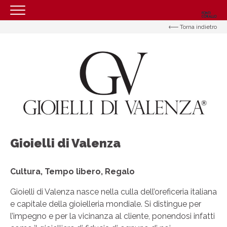
Torna indietro
HOMEPAGE
IL CENTRO
ORARI
COME RAGGIUNGERCI
PROMOZIONI
NEGOZI
Gioielli di Valenza
EVENTI
SERVIZI
Cultura, Tempo libero, Regalo
CONTATTI
Gioielli di Valenza nasce nella culla dell’oreficeria italiana
e capitale della gioielleria mondiale. Si distingue per
l’impegno e per la vicinanza al cliente, ponendosi infatti