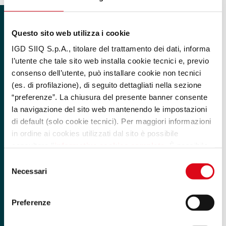
Questo sito web utilizza i cookie
IGD SIIQ S.p.A., titolare del trattamento dei dati, informa
l’utente che tale sito web installa cookie tecnici e, previo
consenso dell’utente, può installare cookie non tecnici
(es. di profilazione), di seguito dettagliati nella sezione
“preferenze”. La chiusura del presente banner consente
la navigazione del sito web mantenendo le impostazioni
di default (solo cookie tecnici). Per maggiori informazioni
in ordine ai cookies utilizzati dal sito è possibile
consultare l’
informativa cookies completa
. È possibile,
in ogni momento, gestire le preferenze di seguito
Selezione
mediante il link “rivedi le tue scelte sui cookie” presente
Necessari
del
nel footer.
consenso
Preferenze