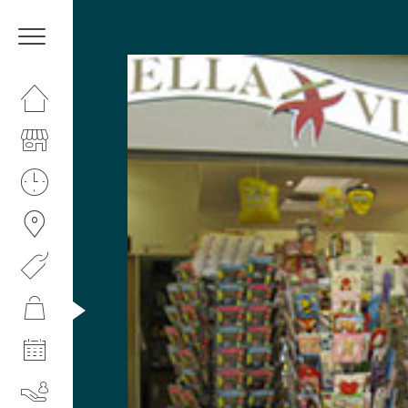
HOMEPAGE
IL CENTRO
ORARI
COME RAGGIUNGERCI
PROMOZIONI
NEGOZI
EVENTI
SERVIZI