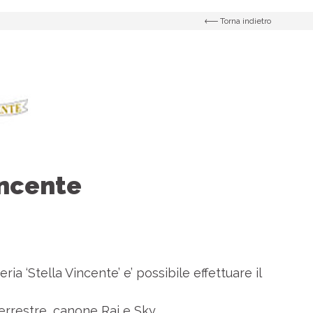
Torna indietro
incente
ia ‘Stella Vincente’ e’ possibile effettuare il
 terrestre, canone Rai e Sky