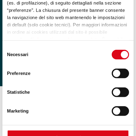
(es. di profilazione), di seguito dettagliati nella sezione
“preferenze”. La chiusura del presente banner consente
la navigazione del sito web mantenendo le impostazioni
di default (solo cookie tecnici). Per maggiori informazioni
in ordine ai cookies utilizzati dal sito è possibile
consultare l’
informativa cookies completa
. È possibile,
in ogni momento, gestire le preferenze di seguito
Selezione
mediante il link “rivedi le tue scelte sui cookie” presente
Necessari
del
nel footer.
consenso
Preferenze
.
Statistiche
Marketing