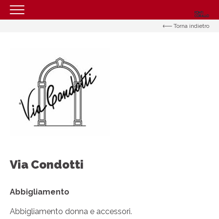
Torna indietro
HOMEPAGE
IL CENTRO
ORARI
COME RAGGIUNGERCI
PROMOZIONI
NEGOZI
EVENTI
SERVIZI
Via Condotti
CONTATTI
Abbigliamento
Abbigliamento donna e accessori.