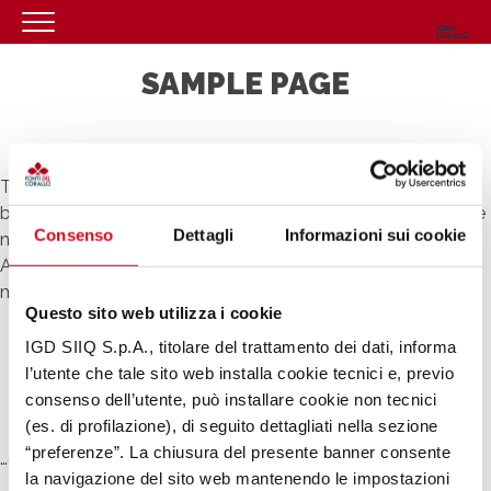
HOMEPAGE
SAMPLE PAGE
IL CENTRO
ORARI
This is an example page. It’s different from a blog post
COME RAGGIUNGERCI
because it will stay in one place and will show up in your site
Consenso
Dettagli
Informazioni sui cookie
PROMOZIONI
navigation (in most themes). Most people start with an
About page that introduces them to potential site visitors. It
NEGOZI
might say something like this:
Questo sito web utilizza i cookie
EVENTI
Hi there! I’m a bike messenger by day, aspiring
IGD SIIQ S.p.A., titolare del trattamento dei dati, informa
actor by night, and this is my website. I live in Los
SERVIZI
l’utente che tale sito web installa cookie tecnici e, previo
Angeles, have a great dog named Jack, and I like
consenso dell’utente, può installare cookie non tecnici
CONTATTI
piña coladas. (And gettin’ caught in the rain.)
(es. di profilazione), di seguito dettagliati nella sezione
“preferenze”. La chiusura del presente banner consente
…or something like this:
la navigazione del sito web mantenendo le impostazioni