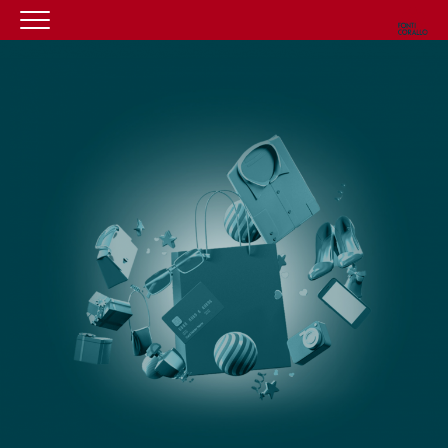
HOMEPAGE
IL CENTRO
ORARI
COME RAGGIUNGERCI
PROMOZIONI
NEGOZI
EVENTI
SERVIZI
CONTATTI