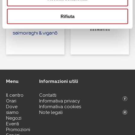
Rifiuta
Menu
Informazioni utili
Il centro
Contatti
Orari
Informativa privacy
Dove
Informativa cookies
siamo
Note legali
Negozi
Eventi
Promozioni